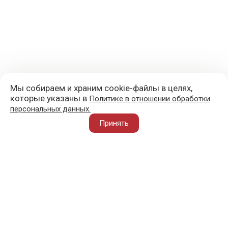
Мы собираем и храним cookie-файлы в целях,
которые указаны в
Политике в отношении обработки
персональных данных.
+7 (977) 418-45-00
Принять
105043, Москва, ул. 3-я Парковая, д. 14А
mail@sportvoblago.ru
«Спорт во благо» © 2017 - 2026
О ПРОЕКТЕ
ВАЖНОЕ