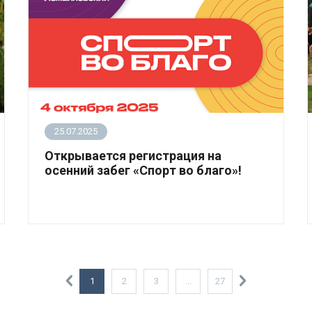
25.07.2025
Открывается регистрация на
осенний забег «Спорт во благо»!
4 октября 2025 года в живописном
Измайловском парке пройдёт уже ставший
традиционным забег в поддержку людей с
синдромом Дауна.
1
2
3
...
27