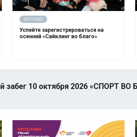
20.11.2025
Успейте зарегистрироваться на
осенний «Сайклинг во благо»
30 ноября 2025 года в студии Rock the Cycle
(Лужники) состоится благотворительный
веломарафон «Сайклинг во благо».
.
й забег 10 октября 2026 «СПОРТ ВО 