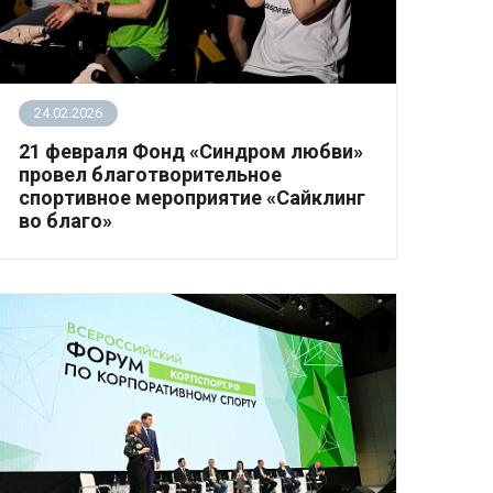
24.02.2026
21 февраля Фонд «Синдром любви»
провел благотворительное
спортивное мероприятие «Сайклинг
во благо»
21 февраля в студии Rock the Cycle в Лужниках
состоялся благотворительный веломарафон
«Сайклинг во благо».