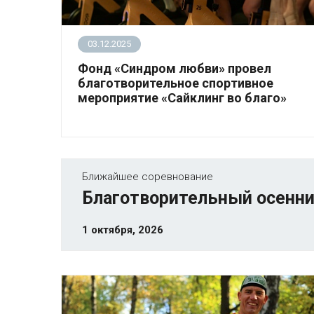
03.12.2025
Фонд «Синдром любви» провел
благотворительное спортивное
мероприятие «Сайклинг во благо»
30 ноября в студии Rock the Cycle
состоялась спортивная веловечеринка
«Сайклинг во благо» фонда «Синдром любви».
Ближайшее соревнование
Благотворительный осенни
1 октября, 2026