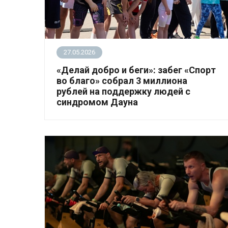
27.05.2026
«Делай добро и беги»: забег «Спорт
во благо» собрал 3 миллиона
рублей на поддержку людей с
синдромом Дауна
24 мая фонд «Синдром любви» провёл
благотворительный забег «Спорт во благо».