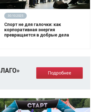
30.10.2025
Спорт не для галочки: как
корпоративная энергия
превращается в добрые дела
Заместитель генерального директора
благотворительного фонда «Синдром любви»
Валерия Матвеева приняла участие в
панельной дискуссии «Корпоративный спорт
БЛАГО»
как энергия добрых дел» в рамках
Подробнее
Всероссийского форума «КорпСпорт – 2025».
.