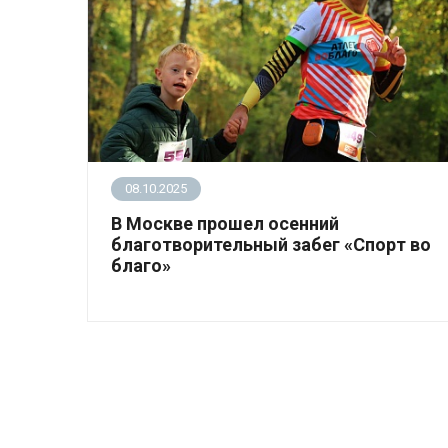
08.10.2025
В Москве прошел осенний
благотворительный забег «Спорт во
благо»
4 октября забег «Спорт во благо» собрал в
Измайловском парке около 800 участников и
7,7 млн рублей на программы поддержки
людей с синдромом Дауна.
.