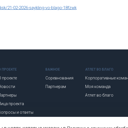
disk/21-02-2026-saykling-vo-blago-18fzwk
О ПРОЕКТЕ
ВАЖНОЕ
АТЛЕТ ВО БЛАГО
О проекте
Соревнования
Корпоративные кома
Новости
Партнерам
Моя команда
Партнеры
Атлет во благо
Лица проекта
Вопросы и ответы
Фото и видео