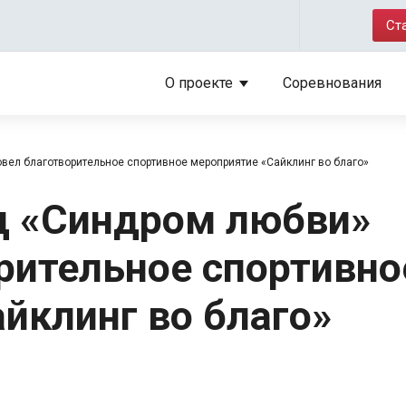
Ст
О проекте
Соревнования
вел благотворительное спортивное мероприятие «Сайклинг во благо»
д «Синдром любви»
рительное спортивно
йклинг во благо»