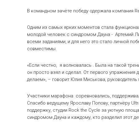
В командном зачёте победу одержала компания R
Одним из самых ярких моментов стала функционал
молодой человек с синдромом Дауна - Артемий Ли
всеми заданиями, и для него это стало личной поб
совместимы.
«Если честно, я волновалась . Была на такой трен
он просто взял и сделал. От первого упражнения 
делаем», – говорит Юлия Миськова, руководитель 
Участники марафона соревновались, поддерживали
Спасибо ведущему Ярославу Попову, партнёру Ultr
поддержку, студии Rock the Cycle за уютную площ
синдромом Дауна и каждому, кто разделил этот де