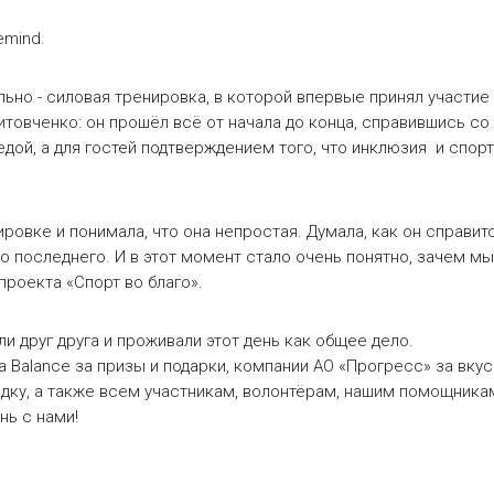
emind.
ьно - силовая тренировка, в которой впервые принял участие
товченко: он прошёл всё от начала до конца, справившись со
едой, а для гостей подтверждением того, что инклюзия и спорт
ировке и понимала, что она непростая. Думала, как он справитс
до последнего. И в этот момент стало очень понятно, зачем мы
проекта «Спорт во благо».
 друг друга и проживали этот день как общее дело.
a Balance за призы и подарки, компании АО «Прогресс» за вку
адку, а также всем участникам, волонтёрам, нашим помощника
нь с нами!