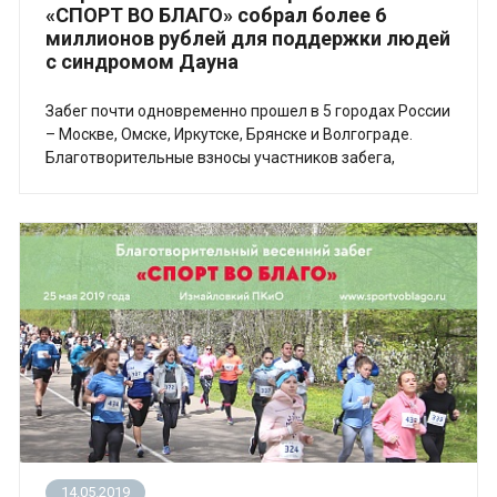
«СПОРТ ВО БЛАГО» собрал более 6
миллионов рублей для поддержки людей
с синдромом Дауна
Забег почти одновременно прошел в 5 городах России
– Москве, Омске, Иркутске, Брянске и Волгограде.
Благотворительные взносы участников забега,
компаний-партнёров фонда и пожертвования
гостей составили более 6 миллионов рублей. Эти
деньги помогут успешно финансировать
образовательные, спортивные и творческие
программы для людей с синдромом Дауна в нашей
стране.
14.05.2019