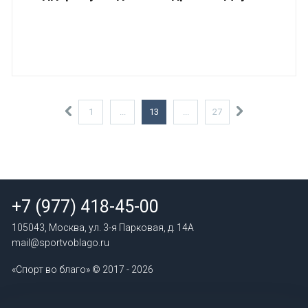
1
...
13
...
27
+7 (977) 418-45-00
105043, Москва, ул. 3-я Парковая, д. 14А
mail@sportvoblago.ru
«Спорт во благо» © 2017 - 2026