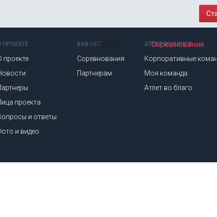
Ст
О проекте
Соревнования
О ПРОЕКТЕ
ВАЖНОЕ
АТЛЕТ ВО БЛАГО
О проекте
Соревнования
Корпоративные кома
Новости
Партнерам
Моя команда
Партнеры
Атлет во благо
Лица проекта
Вопросы и ответы
Фото и видео