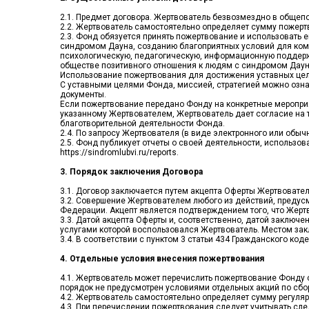
2.1. Предмет договора. Жертвователь безвозмездно в общеп
2.2. Жертвователь самостоятельно определяет сумму пожерт
2.3. Фонд обязуется принять пожертвование и использовать
синдромом Дауна, созданию благоприятных условий для комп
психологическую, педагогическую, информационную поддержк
обществе позитивного отношения к людям с синдромом Даун
Использование пожертвования для достижения уставных це
С уставными целями Фонда, миссией, стратегией можно ознак
документы.
Если пожертвование передано Фонду на конкретные мероприя
указанному Жертвователем, Жертвователь дает согласие на т
благотворительной деятельности Фонда.
2.4. По запросу Жертвователя (в виде электронного или обы
2.5. Фонд публикует отчеты о своей деятельности, использо
https://sindromlubvi.ru/reports.
3. Порядок заключения Договора
3.1. Договор заключается путем акцепта Оферты Жертвовате
3.2. Совершение Жертвователем любого из действий, предусм
Федерации. Акцепт является подтверждением того, что Жерт
3.3. Датой акцепта Оферты и, соответственно, датой заключ
услугами которой воспользовался Жертвователь. Местом за
3.4. В соответствии с пунктом 3 статьи 434 Гражданского к
4. Отдельные условия внесения пожертвования
4.1. Жертвователь может перечислить пожертвование Фонду с
порядок не предусмотрен условиями отдельных акций по сбо
4.2. Жертвователь самостоятельно определяет сумму регуля
4.3. При перечислении пожертвования следует учитывать сл