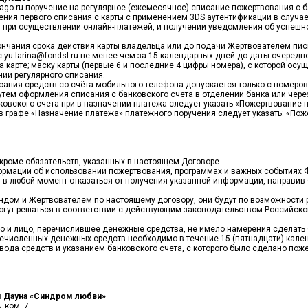
oblago.ru поручение на регулярное (ежемесячное) списание пожертвования с 
ния первого списания с карты с применением 3DS аутентификации в случае
 при осуществлении онлайн-платежей, и получении уведомления об успешн
ончания срока действия карты владельца или до подачи Жертвователем пи
yu.larina@fondsl.ru не менее чем за 15 календарных дней до даты очеред
 карте; маску карты (первые 6 и последние 4 цифры номера), с которой ос
нии регулярного списания.
исания средств со счёта мобильного телефона допускается только с номеро
тём оформления списания с банковского счёта в отделении банка или чере
ковского счета при в назначении платежа следует указать «Пожертвование н
 графе «Назначение платежа» платежного поручения следует указать: «Поже
 кроме обязательств, указанных в настоящем Договоре.
формации об использовании пожертвования, программах и важных событиях 
в любой момент отказаться от получения указанной информации, направив 
ондом и Жертвователем по настоящему договору, они будут по возможности 
могут решаться в соответствии с действующим законодательством Российск
 и лицо, перечислившее денежные средства, не имело намерения сделать Ф
ечисленных денежных средств необходимо в течение 15 (пятнадцати) кале
да средств и указанием банковского счета, с которого было сделано пож
 Дауна «Синдром любви»
, ком. 7