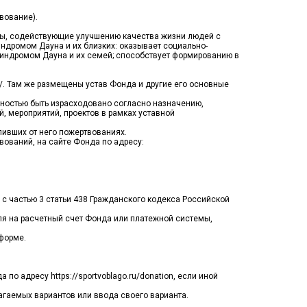
вование).
кты, содействующие улучшению качества жизни людей с
ндромом Дауна и их близких: оказывает социально-
синдромом Дауна и их семей; способствует формированию в
s/. Там же размещены устав Фонда и другие его основные
лностью быть израсходовано согласно назначению,
, мероприятий, проектов в рамках уставной
пивших от него пожертвованиях.
вований, на сайте Фонда по адресу:
 с частью 3 статьи 438 Гражданского кодекса Российской
еля на расчетный счет Фонда или платежной системы,
 форме.
о адресу https://sportvoblago.ru/donation, если иной
агаемых вариантов или ввода своего варианта.