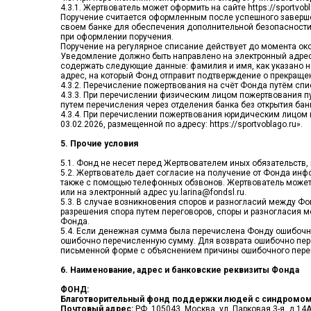
4.3.1. Жертвователь может оформить на сайте https://sportv
Поручение считается оформленным после успешного заверше
своем банке для обеспечения дополнительной безопасности
при оформлении поручения.
Поручение на регулярное списание действует до момента ок
Уведомление должно быть направлено на электронный адрес 
содержать следующие данные: фамилия и имя, как указано на
адрес, на который Фонд отправит подтверждение о прекраще
4.3.2. Перечисление пожертвования на счёт Фонда путём сп
4.3.3. При перечислении физическим лицом пожертвования пу
путем перечисления через отделения банка без открытия бан
4.3.4. При перечислении пожертвования юридическим лицом в
03.02.2026, размещенной по адресу: https://sportvoblago.ru».
5. Прочие условия
5.1. Фонд не несет перед Жертвователем иных обязательств,
5.2. Жертвователь дает согласие на получение от Фонда ин
также с помощью телефонных обзвонов. Жертвователь может 
или на электронный адрес yu.larina@fondsl.ru.
5.3. В случае возникновения споров и разногласий между Ф
разрешения спора путем переговоров, споры и разногласия 
Фонда.
5.4. Если денежная сумма была перечислена Фонду ошибочно
ошибочно перечисленную сумму. Для возврата ошибочно пер
письменной форме с объяснением причины ошибочного перево
6. Наименование, адрес и банковские реквизиты Фонда
ФОНД:
Благотворительный фонд поддержки людей с синдромом
Почтовый адрес:
РФ, 105043, Москва, ул. Парковая 3-я, д.14А