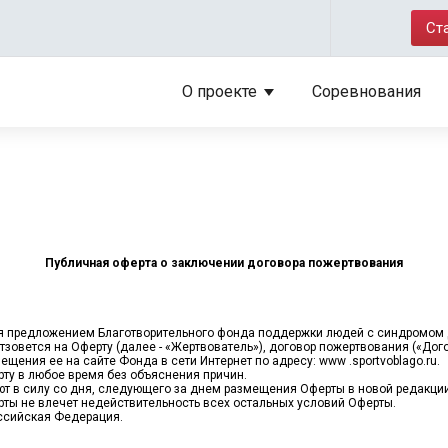
Ст
О проекте
Соревнования
Публичная оферта о заключении договора пожертвования
тся предложением Благотворительного фонда поддержки людей с синдромом Д
тзовется на Оферту (далее - «Жертвователь»), договор пожертвования («Дог
ещения ее на сайте Фонда в сети Интернет по адресу: www .sportvoblago.ru.
рту в любое время без объяснения причин.
ают в силу со дня, следующего за днем размещения Оферты в новой редакци
рты не влечет недействительность всех остальных условий Оферты.
оссийская Федерация.