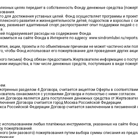
олезных целях передает в собственность Фонду денежные средства (пожерт
вования.
 его для достижения уставных целей. Фонд осуществляет программы и прое
лексного развития и жизнедеятельности детей, подростков и взрослых с си
у, развивает адаптивный спорт; распространяет опыт поддержки людей с 
а.
лей подразумевает расходы на содержание Фонда.
омиться на сайте Фонда в Интернете по адресу: www.sindromlubvi.ru/report
тия, акции, проекты и по объективным причинам не может частично или по
о, чтобы Фонд использовал его пожертвование для проведения других акций
чного письма) Фонд обязан предоставить Жертвователю информацию о посту
вании имущества, в том числе денежных средств, поступивших в виде пожерт
лем.
отренных разделом 4 Договора, считается акцептом Оферты в соответствии
вователь ознакомился с условиями Договора и полностью с ними согласен.
ения Договора является дата поступления денежных средства от Жертвоват
ключения Договора считается город Москва Российской Федерации.
одекса Российской Федерации Договор считается заключенным в письменной
 использованием любых платёжных инструментов, указанных на сайте Фонда п
ру пожертвований.
рного (или разового) пожертвования путем выбора суммы списания из предл
едующее: