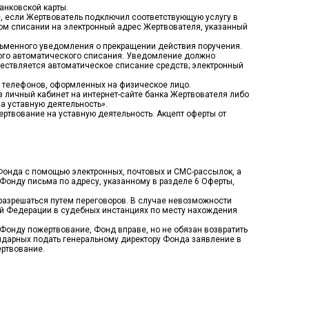
банковской карты.
, если Жертвователь подключил соответствующую услугу в
ом списании на электронный адрес Жертвователя, указанный
сьменного уведомления о прекращении действия поручения.
ного автоматического списания. Уведомление должно
уществляется автоматическое списание средств; электронный
в телефонов, оформленных на физическое лицо.
з личный кабинет на интернет-сайте банка Жертвователя либо
а уставную деятельность».
ртвование на уставную деятельность. Акцепт оферты от
Фонда с помощью электронных, почтовых и СМС-рассылок, а
Фонду письма по адресу, указанному в разделе 6 Оферты,
разрешаться путем переговоров. В случае невозможности
ой Федерации в судебных инстанциях по месту нахождения
онду пожертвование, Фонд вправе, но не обязан возвратить
ндарных подать генеральному директору Фонда заявление в
ертвование.