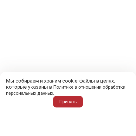
Мы собираем и храним cookie-файлы в целях,
которые указаны в
Политике в отношении обработки
персональных данных.
+7 (977) 418-45-00
Принять
105043, Москва, ул. 3-я Парковая, д. 14А
mail@sportvoblago.ru
«Спорт во благо» © 2017 - 2026