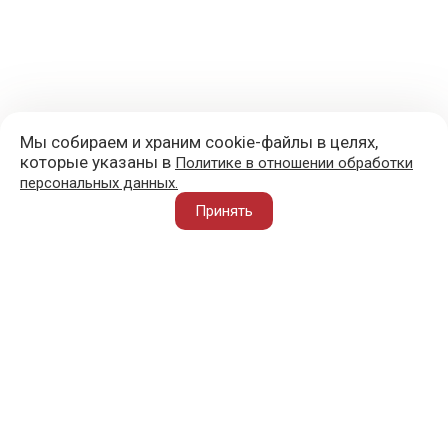
Мы собираем и храним cookie-файлы в целях,
которые указаны в
Политике в отношении обработки
персональных данных.
+7 (977) 418-45-00
Принять
105043, Москва, ул. 3-я Парковая, д. 14А
mail@sportvoblago.ru
«Спорт во благо» © 2017 - 2026
О ПРОЕКТЕ
ВАЖНОЕ
АТЛЕТ ВО БЛАГО