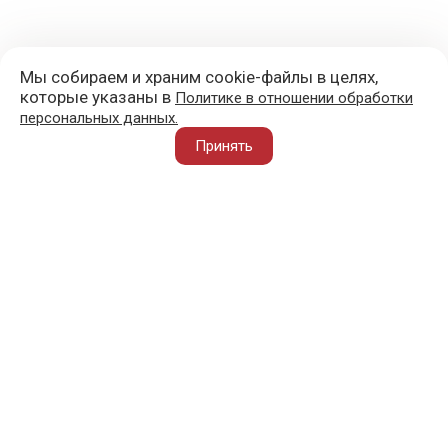
Мы собираем и храним cookie-файлы в целях,
которые указаны в
Политике в отношении обработки
персональных данных.
+7 (977) 418-45-00
Принять
105043, Москва, ул. 3-я Парковая, д. 14А
mail@sportvoblago.ru
«Спорт во благо» © 2017 - 2026
О ПРОЕКТЕ
ВАЖНОЕ
АТЛЕТ ВО БЛАГО
ПОЛЕЗНОЕ