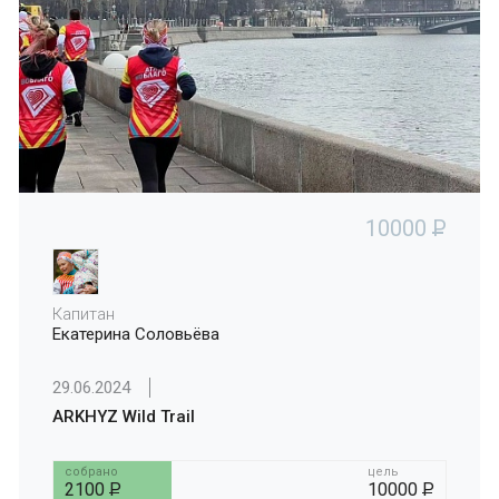
10000
P
Капитан
Екатерина Соловьёва
29.06.2024
ARKHYZ Wild Trail
собрано
цель
2100
P
10000
P