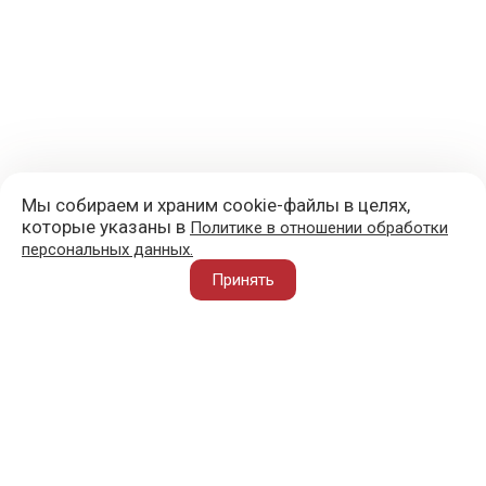
Мы собираем и храним cookie-файлы в целях,
которые указаны в
Политике в отношении обработки
персональных данных.
+7 (977) 418-45-00
Принять
105043, Москва, ул. 3-я Парковая, д. 14А
mail@sportvoblago.ru
«Спорт во благо» © 2017 - 2026
О ПРОЕКТЕ
ВАЖНОЕ