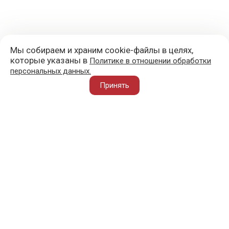
Мы собираем и храним cookie-файлы в целях,
которые указаны в
Политике в отношении обработки
персональных данных.
+7 (977) 418-45-00
Принять
105043, Москва, ул. 3-я Парковая, д. 14А
mail@sportvoblago.ru
«Спорт во благо» © 2017 - 2026
О ПРОЕКТЕ
ВАЖНОЕ
АТЛЕТ ВО БЛАГО
ПОЛЕЗНОЕ