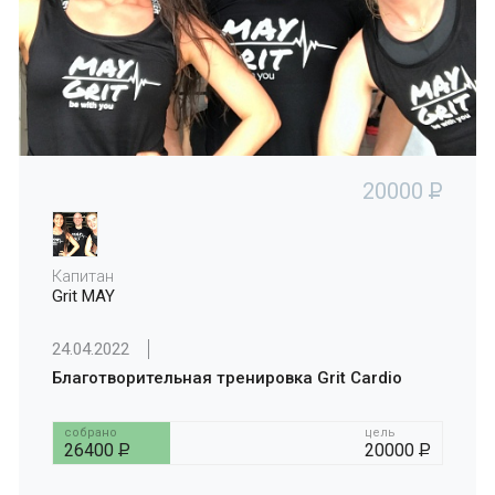
20000
P
Капитан
Grit MAY
24.04.2022
Благотворительная тренировка Grit Cardio
собрано
цель
26400
P
20000
P