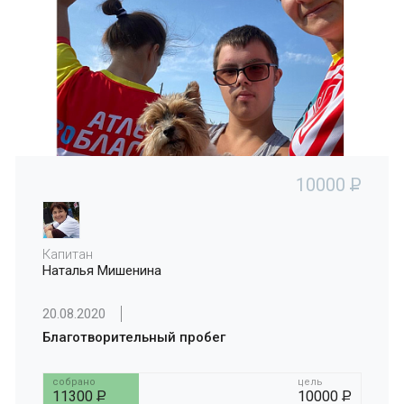
10000
P
Капитан
Наталья Мишенина
20.08.2020
Благотворительный пробег
собрано
цель
11300
P
10000
P