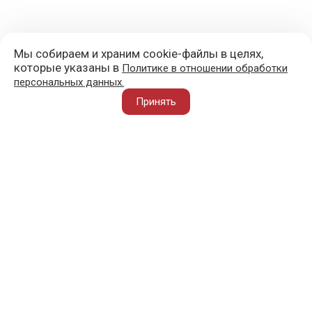
Мы собираем и храним cookie-файлы в целях,
которые указаны в
Политике в отношении обработки
персональных данных.
+7 (977) 418-45-00
Принять
105043, Москва, ул. 3-я Парковая, д. 14А
mail@sportvoblago.ru
«Спорт во благо» © 2017 - 2026
О ПРОЕКТЕ
ВАЖНОЕ
АТЛЕТ ВО БЛАГО
ПОЛЕЗНОЕ