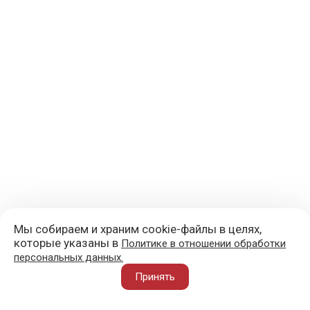
Мы собираем и храним cookie-файлы в целях,
которые указаны в
Политике в отношении обработки
персональных данных.
+7 (977) 418-45-00
Принять
105043, Москва, ул. 3-я Парковая, д. 14А