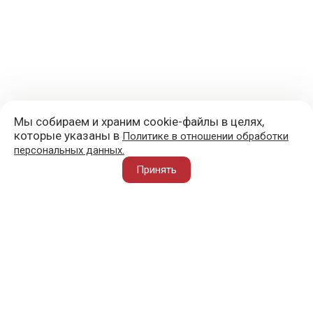
Мы собираем и храним cookie-файлы в целях,
которые указаны в
Политике в отношении обработки
персональных данных.
+7 (977) 418-45-00
Принять
105043, Москва, ул. 3-я Парковая, д. 14А
mail@sportvoblago.ru
«Спорт во благо» © 2017 - 2026
О ПРОЕКТЕ
ВАЖНОЕ