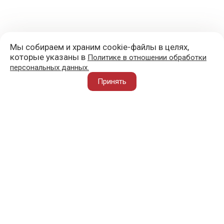
Мы собираем и храним cookie-файлы в целях,
которые указаны в
Политике в отношении обработки
персональных данных.
+7 (977) 418-45-00
Принять
105043, Москва, ул. 3-я Парковая, д. 14А
mail@sportvoblago.ru
«Спорт во благо» © 2017 - 2026
О ПРОЕКТЕ
ВАЖНОЕ
АТЛЕТ ВО БЛАГО
ПОЛЕЗНОЕ