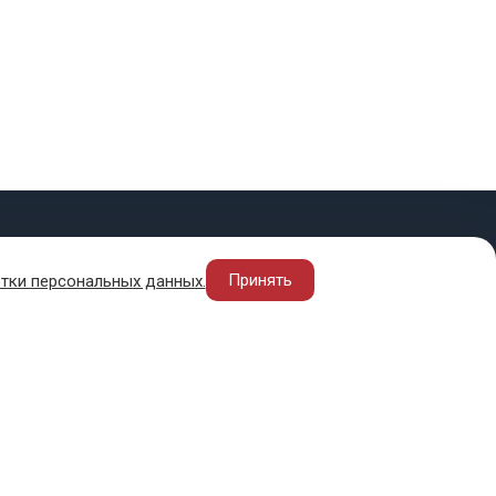
ПОЛЕЗНОЕ
Принять
тки персональных данных.
нды
В регионах
Политика конфиденциальности
Оферта
О безопасности денежных переводов