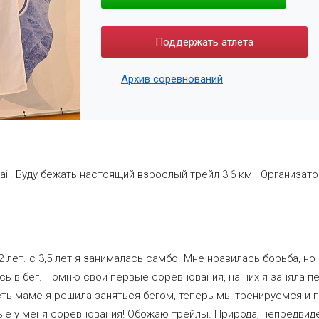
Поддержать атлета
Архив соревнований
ail. Буду бежать настоящий взрослый трейл 3,6 км . Организат
".
2 лет. с 3,5 лет я занималась самбо. Мне нравилась борьба, но
ь в бег. Помню свои первые соревнования, на них я заняла пе
ость маме я решила заняться бегом, теперь мы тренируемся и
е у меня соревнования! Обожаю трейлы. Природа, непредвиде