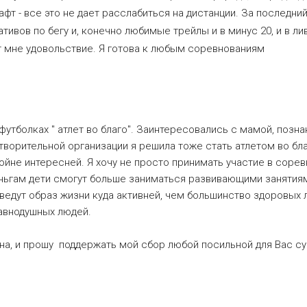
т - все это не дает расслабиться на дистанции. За последний
тивов по бегу и, конечно любимые трейлы и в минус 20, и в ли
т мне удовольствие. Я готова к любым соревнованиям
утболках " атлет во благо". Заинтересовались с мамой, позна
отворительной организации я решила тоже стать атлетом во бла
войне интересней. Я хочу не просто принимать участие в сорев
ньгам дети смогут больше заниматься развивающими занятиями
ведут образ жизни куда активней, чем большинство здоровых л
авнодушных людей.
на, и прошу поддержать мой сбор любой посильной для Вас с