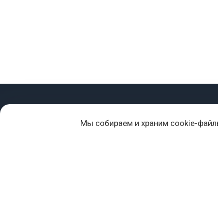
+7 (977) 418-45-00
Мы собираем и храним cookie-файл
105043, Москва, ул. 3-я Парковая, д. 14А
mail@sportvoblago.ru
«Спорт во благо» © 2017 - 2026