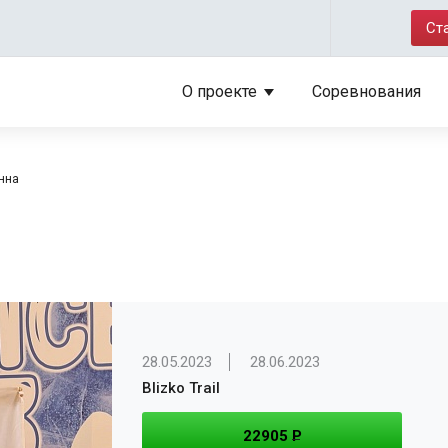
Ст
О проекте
Соревнования
нна
28.05.2023
28.06.2023
Blizko Trail
22905
P