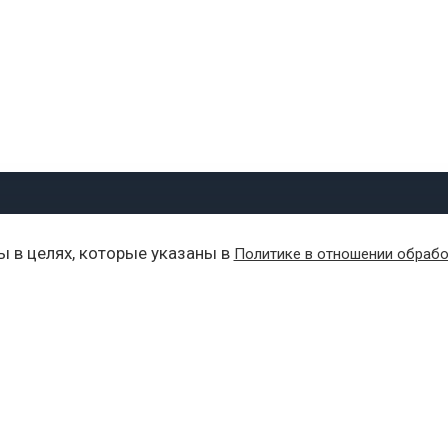
О ПРОЕКТЕ
ВАЖНОЕ
АТЛЕТ ВО БЛАГО
ы в целях, которые указаны в
Политике в отношении обрабо
О проекте
Соревнования
Корпоративные кома
Новости
Партнерам
Моя команда
Партнеры
Атлет во благо
Лица проекта
Вопросы и ответы
Фото и видео