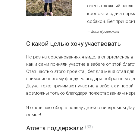
очень сложный ландшаф
кроссы, и сдача норма
собакой. Бег приноси
— Анна Кучальская
С какой целью хочу участвовать
Не раз на соревнованиях я видела спортсменов в ф
как и сами приняли участие в забеге от этой благ
Став частью этого проекта , бег для меня стал вд
внимание к этому фонду. Благодаря собранным де
Дауна, тоже принимают участие в забегах и порой 
возможны только благодаря пожертвованиям нер
Я открываю сбор в пользу детей с синдромом Дау
семье!
Атлета поддержали
(33)