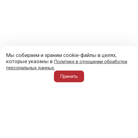
Мы собираем и храним cookie-файлы в целях,
которые указаны в
Политике в отношении обработки
персональных данных.
+7 (977) 418-45-00
Принять
105043, Москва, ул. 3-я Парковая, д. 14А
mail@sportvoblago.ru
«Спорт во благо» © 2017 - 2026
О ПРОЕКТЕ
ВАЖНОЕ