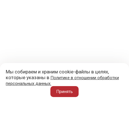
Мы собираем и храним cookie-файлы в целях,
которые указаны в
Политике в отношении обработки
персональных данных.
+7 (977) 418-45-00
Принять
105043, Москва, ул. 3-я Парковая, д. 14А
mail@sportvoblago.ru
«Спорт во благо» © 2017 - 2026