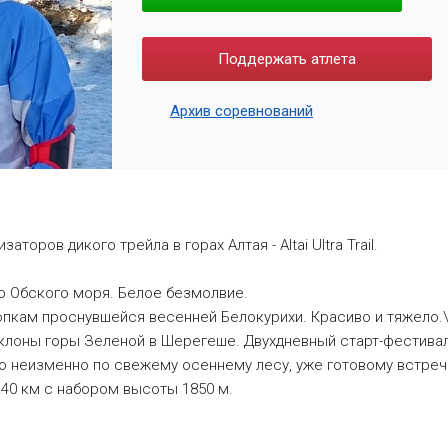
Поддержать атлета
Архив соревнований
аторов дикого трейла в горах Алтая - Altai Ultra Trail.
го Обского моря. Белое безмолвие.
тропкам проснувшейся весенней Белокурихи. Красиво и тяжело.
 склоны горы Зеленой в Шерегеше. Двухдневный старт-фестивал
 но неизменно по свежему осеннему лесу, уже готовому встреч
l, 40 км с набором высоты 1850 м.