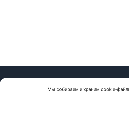
+7 (977) 418-45-00
Мы собираем и храним cookie-файл
105043, Москва, ул. 3-я Парковая, д. 14А
mail@sportvoblago.ru
«Спорт во благо» © 2017 - 2026