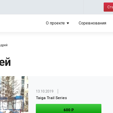
Ст
О проекте
Соревнования
ндрей
ей
13.10.2019
Taiga Trail Series
600
P