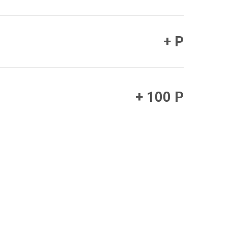
+ Р
+ 100 Р