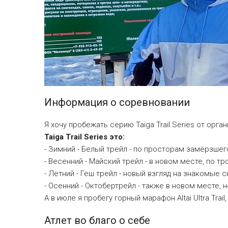
Информация о соревновании
Я хочу пробежать серию Taiga Trail Series от организ
Taiga Trail Series это:
- Зимний - Белый трейл - по просторам замёрзше
- Весенний - Майский трейл - в новом месте, по 
- Летний - Геш трейл - новый взгляд на знакомые
- Осенний - Октобертрейл - также в новом месте,
А в июле я пробегу горный марафон Altai Ultra Trai
Атлет во благо о себе