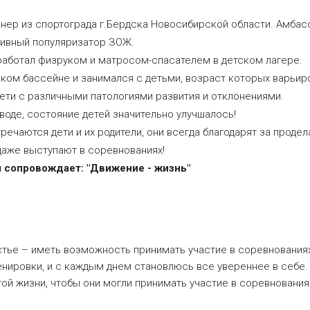
ер из спортограда г.Бердска Новосибирской области. Амбас
тивный популяризатор ЗОЖ.
работал физруком и матросом-спасателем в детском лагере.
ком бассейне и занимался с детьми, возраст которых варьиров
дети с различными патологиями развития и отклонениями.
 воде, состояние детей значительно улучшалось!
тречаются дети и их родители, они всегда благодарят за прод
 даже выступают в соревнованиях!
 сопровождает: "Движение - жизнь"
астье – иметь возможность принимать участие в соревнованиях
нировки, и с каждым днем становлюсь все увереннее в себе. И
й жизни, чтобы они могли принимать участие в соревнования