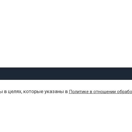
О ПРОЕКТЕ
ВАЖНОЕ
АТЛЕТ ВО БЛАГО
ы в целях, которые указаны в
Политике в отношении обрабо
О проекте
Соревнования
Корпоративные кома
Новости
Партнерам
Моя команда
Партнеры
Атлет во благо
Лица проекта