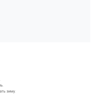
\
ь.
ать зиму.