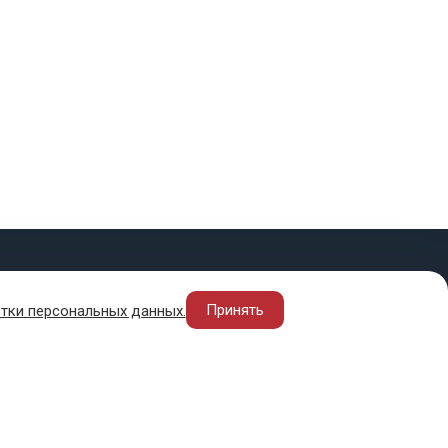
ПОЛЕЗНОЕ
Принять
тки персональных данных.
нды
В регионах
Политика конфиденциальности
Оферта
О безопасности денежных переводов