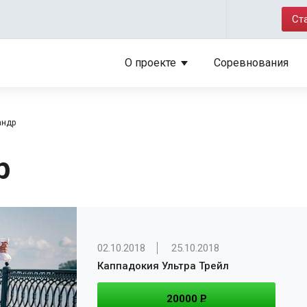
Ст
О проекте
Соревнования
андр
р
02.10.2018
25.10.2018
Каппадокия Ультра Трейл
20000
P